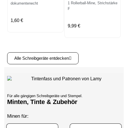
1 Rollerball-Mine, Strichstärke
dokumentenecht
F
1,60 €
9,99 €
Alle Schreibgeräte entdecken
LAMY safari
LAMY safari
LAMY safari
LAMY safari Tintenroller
Kugelschreiber mint
Kugelschreiber neon-
Kugelschreiber neonpink
neonpink
Für alle gängigen Schreibgeräte und Stempel.
yellow
Minten, Tinte & Zubehör
Ergonomisches Griffstück,
Sonder Edition mit
Sonder Edition mit
Sonder Edition mit
Metallclip, inkl. Mine
Strichbreite M in schwarz
Strichbreite M in schwarz
Strichbreite M in schwarz
Minen für: