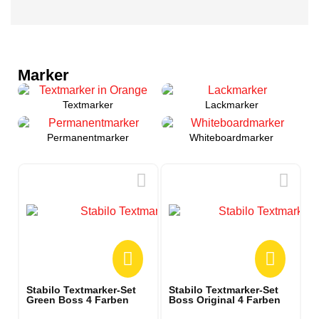
Marker
Textmarker
Lackmarker
Permanentmarker
Whiteboardmarker
Pelikan griffix
Pelikan Konverter
Pelikan
Pelikan 4001 Tintenfass
Tintenpatronen
Metallstempelkissen
königsblau
blau
Löschbar, bedruckt, 6 Stück
Für Patronenfüller,
5x7 cm, nachtränkbar,
30 ml, löschbar, brillant
Kolbenmechanismus
metallic Gehäuse
2,75 €
6,60 €
7,90 €
5,39 €
Stabilo Textmarker-Set
Stabilo Textmarker-Set
Green Boss 4 Farben
Boss Original 4 Farben