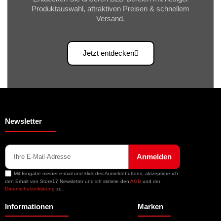
Produktauswahl, attraktiven Preisen & schnellem
Versand.
Jetzt entdecken
Newsletter
Anmelden
Mit Eingabe meiner e-mail und klick des Anmeldebuttons, aktzeptiere ich
den Erhalt von Store17 Newsletter und ich stimme den
AGB
und der
Datenschutzerklärung
zu.
Informationen
Marken