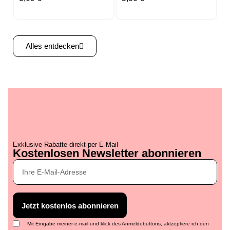
Alles entdecken
Exklusive Rabatte direkt per E-Mail
Kostenlosen Newsletter abonnieren
Oxford School Schulheft
Oxford School
Oxford School Schulheft
Oxford School
A4
Collegeblock A4+
A5
Zeichenblock A4
Jetzt kostenlos abonnieren
Lineatur 26, 16 Blatt
Lineatur 27, 80 Blatt
Lineatur 3, 16 Blatt
Lineatur 20, 20 Blatt, 120G
Mit Eingabe meiner e-mail und klick des Anmeldebuttons, aktzeptiere ich den