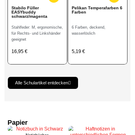
Stabilo Füller
Pelikan Temperafarben 6
EASYbuddy
Farben
schwarz/magenta
Stahlfeder: M, ergonomische,
6 Farben, deckend,
für Rechts- und Linkshänder
wasserlöslich
geeignet
16,95 €
5,19 €
Alle Schulartikel entdecken
Pelikan griffix
Papier
Schulschere blau