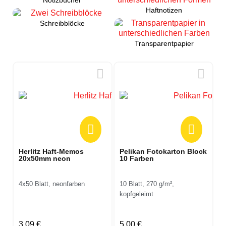
Notizbücher
Abgerundet, ergonomisch,
Haftnotizen
Rechtshänder
Schreibblöcke
Transparentpapier
5,15 €
Pelikan Colorella Twin
Oxford School
Pelikan Creaplast
Fasermaler 20 Farben
Schulblock A4
Bastelkleber
10 Stifte, 20 Farben, 1-2 mm
Lineatur 28, 50 Blatt
90 g, lösungsmittelfrei,
Spitzen
waschbar
6,99 €
3,29 €
4,10 €
Herlitz Haft-Memos
Pelikan Fotokarton Block
20x50mm neon
10 Farben
4x50 Blatt, neonfarben
10 Blatt, 270 g/m²,
kopfgeleimt
3,09 €
5,00 €