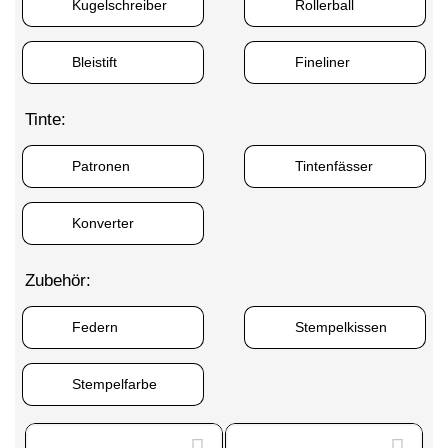
Kugelschreiber
Rollerball
11,50 €
12,90 €
12,90 €
16,90 €
Bleistift
Fineliner
Tinte:
Patronen
Tintenfässer
Konverter
Zubehör:
Federn
Stempelkissen
Stempelfarbe