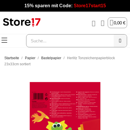
15% sparen mit Code:
Store17start15
0,00 €
Startseite
Papier
Bastelpapier
Herlitz Tonzeichenpapierblock
23x33cm sortiert