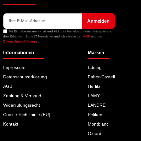
Anmelden
Mit Eingabe meiner e-mail und klick des Anmeldebuttons, aktzeptiere ich
den Erhalt von Store17 Newsletter und ich stimme den
AGB
und der
Datenschutzerklärung
zu.
Informationen
Marken
Impressum
Edding
Datenschutzerklärung
Faber-Castell
AGB
Herlitz
Zahlung & Versand
LAMY
Widerrufungsrecht
LANDRÉ
Cookie-Richtlininie (EU)
Pelikan
Kontakt
Montblanc
Oxford