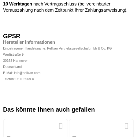
10
Werktagen
nach Vertragsschluss (bei vereinbarter
Vorauszahlung nach dem Zeitpunkt Ihrer Zahlungsanweisung).
GPSR
Hersteller Informationen
Eingetragener Handelsname: Pelikan Vertriebsgesellschaft mbh & Co. KG
Werftstraße 9
30163 Hannover
Deutschland
E-Mail: info@pelikan.com
Telefon: 0511 6969-0
Das könnte Ihnen auch gefallen