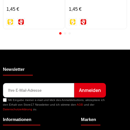
1,45 €
1,45 €
Newsletter
Anmelden
Mit Eingabe meiner e-mail und klick des Anmeldebuttons, aktzeptiere ich
den Erhalt von Store17 Newsletter und ich stimme den
AGB
und der
Datenschutzerklärung
zu.
Informationen
Marken