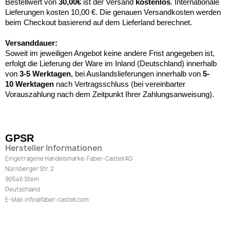
Bestellwert von
30,00€
ist der Versand
kostenlos
. Internationale
Lieferungen kosten 10,00 €. Die genauen Versandkosten werden
beim Checkout basierend auf dem Lieferland berechnet.
Versanddauer:
Soweit im jeweiligen Angebot keine andere Frist angegeben ist,
erfolgt die Lieferung der Ware im Inland (Deutschland) innerhalb
von
3-5 Werktagen
, bei Auslandslieferungen innerhalb von
5-
10
Werktagen
nach Vertragsschluss (bei vereinbarter
Vorauszahlung nach dem Zeitpunkt Ihrer Zahlungsanweisung).
GPSR
Hersteller Informationen
Eingetragene Handelsmarke: Faber-Castell AG
Nürnberger Str. 2
90546 Stein
Deutschland
E-Mail: info@faber-castell.com