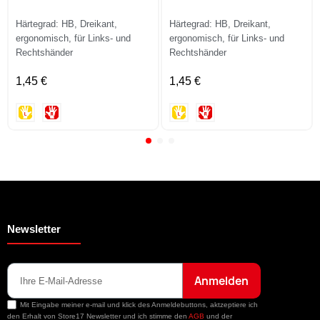
Härtegrad: HB, Dreikant,
Härtegrad: HB, Dreikant,
ergonomisch, für Links- und
ergonomisch, für Links- und
Rechtshänder
Rechtshänder
1,45 €
1,45 €
Newsletter
Anmelden
Mit Eingabe meiner e-mail und klick des Anmeldebuttons, aktzeptiere ich
den Erhalt von Store17 Newsletter und ich stimme den
AGB
und der