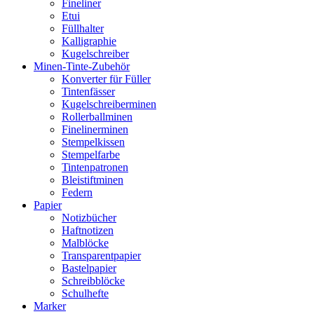
Fineliner
Etui
Füllhalter
Kalligraphie
Kugelschreiber
Minen-Tinte-Zubehör
Konverter für Füller
Tintenfässer
Kugelschreiberminen
Rollerballminen
Finelinerminen
Stempelkissen
Stempelfarbe
Tintenpatronen
Bleistiftminen
Federn
Papier
Notizbücher
Haftnotizen
Malblöcke
Transparentpapier
Bastelpapier
Schreibblöcke
Schulhefte
Marker