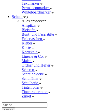
Textmarker
Permanentmarker
Whiteboardmarker
Schule
Alles entdecken
Anspitzer
Bleistifte
Bunt- und Faserstifte
Federtaschen
Kleber
Knete
Korrektur
Lineale & Co.
Malen
Ordner und Hefter
Scheren
Schreibblöcke
Schulfüller
Schulhefte
Tintenroller
Tintenrollermine
Zirkel