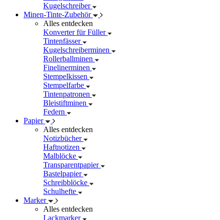
Kugelschreiber
Minen-Tinte-Zubehör
Alles entdecken
Konverter für Füller
Tintenfässer
Kugelschreiberminen
Rollerballminen
Finelinerminen
Stempelkissen
Stempelfarbe
Tintenpatronen
Bleistiftminen
Federn
Papier
Alles entdecken
Notizbücher
Haftnotizen
Malblöcke
Transparentpapier
Bastelpapier
Schreibblöcke
Schulhefte
Marker
Alles entdecken
Lackmarker