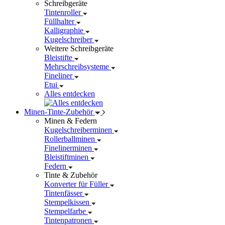
Schreibgeräte
Tintenroller
Füllhalter
Kalligraphie
Kugelschreiber
Weitere Schreibgeräte
Bleistifte
Mehrschreibsysteme
Fineliner
Etui
Alles entdecken
Minen-Tinte-Zubehör
Minen & Federn
Kugelschreiberminen
Rollerballminen
Finelinerminen
Bleistiftminen
Federn
Tinte & Zubehör
Konverter für Füller
Tintenfässer
Stempelkissen
Stempelfarbe
Tintenpatronen