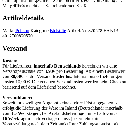
damit optimal im gesamten Schreiblern-Prozess - von Anfang an.
Mit griffix® macht das Schreibenlernen Spaß.
Artikeldetails
Marke
Pelikan
Kategorie
Bleistifte
Artikel-Nr.
820578
EAN13
4012700820570
Versand
Kosten:
Für Lieferungen
innerhalb Deutschlands
berechnen wir eine
Versandpauschale von
3,90€
pro Bestellung. Ab einem Bestellwert
von
30,00€
ist der Versand
kostenlos
. Internationale Lieferungen
kosten 10,00 €. Die genauen Versandkosten werden beim Checkout
basierend auf dem Lieferland berechnet.
Versanddauer:
Soweit im jeweiligen Angebot keine andere Frist angegeben ist,
erfolgt die Lieferung der Ware im Inland (Deutschland) innerhalb
von
3-5 Werktagen
, bei Auslandslieferungen innerhalb von
5-
10
Werktagen
nach Vertragsschluss (bei vereinbarter
Vorauszahlung nach dem Zeitpunkt Ihrer Zahlungsanweisung).