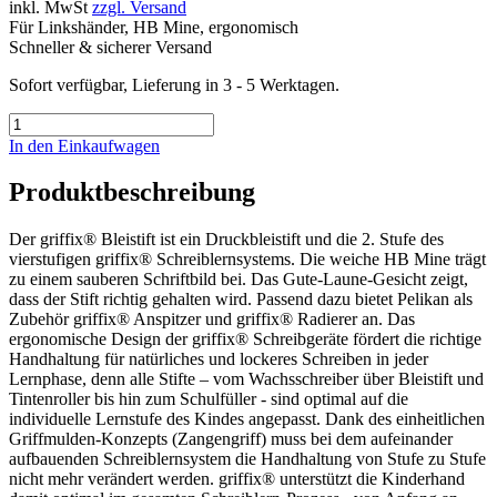
inkl. MwSt
zzgl. Versand
Für Linkshänder, HB Mine, ergonomisch
Schneller & sicherer Versand
Sofort verfügbar, Lieferung in 3 - 5 Werktagen.
In den Einkaufwagen
Produktbeschreibung
Der griffix® Bleistift ist ein Druckbleistift und die 2. Stufe des
vierstufigen griffix® Schreiblernsystems. Die weiche HB Mine trägt
zu einem sauberen Schriftbild bei. Das Gute-Laune-Gesicht zeigt,
dass der Stift richtig gehalten wird. Passend dazu bietet Pelikan als
Zubehör griffix® Anspitzer und griffix® Radierer an. Das
ergonomische Design der griffix® Schreibgeräte fördert die richtige
Handhaltung für natürliches und lockeres Schreiben in jeder
Lernphase, denn alle Stifte – vom Wachsschreiber über Bleistift und
Tintenroller bis hin zum Schulfüller - sind optimal auf die
individuelle Lernstufe des Kindes angepasst. Dank des einheitlichen
Griffmulden-Konzepts (Zangengriff) muss bei dem aufeinander
aufbauenden Schreiblernsystem die Handhaltung von Stufe zu Stufe
nicht mehr verändert werden. griffix® unterstützt die Kinderhand