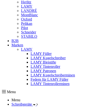
Herlitz
LAMY
LANDRÉ
MontBlanc
Oxford
Pelikan
Pilot
Schneider
STABILO
B2B
Marken
LAMY
LAMY Füller
LAMY Kugelschreiber
LAMY Bleistifte
LAMY Tintenroller
LAMY Patronen
LAMY Kugelschreiberminen
Federn für LAMY Füller
LAMY Tintenrollerminen
Menu
Menu
Schreibgeräte