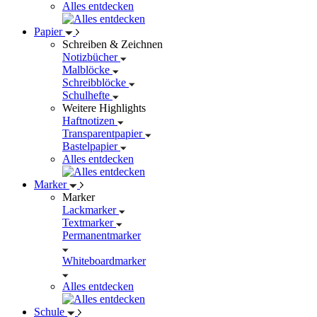
Alles entdecken
Papier
Schreiben & Zeichnen
Notizbücher
Malblöcke
Schreibblöcke
Schulhefte
Weitere Highlights
Haftnotizen
Transparentpapier
Bastelpapier
Alles entdecken
Marker
Marker
Lackmarker
Textmarker
Permanentmarker
Whiteboardmarker
Alles entdecken
Schule