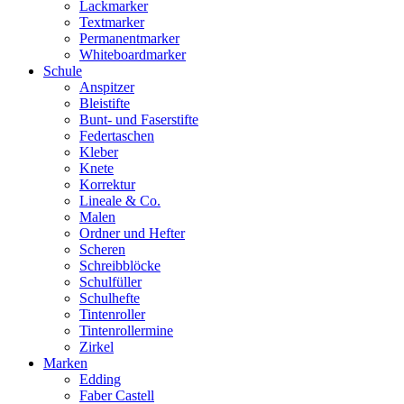
Lackmarker
Textmarker
Permanentmarker
Whiteboardmarker
Schule
Anspitzer
Bleistifte
Bunt- und Faserstifte
Federtaschen
Kleber
Knete
Korrektur
Lineale & Co.
Malen
Ordner und Hefter
Scheren
Schreibblöcke
Schulfüller
Schulhefte
Tintenroller
Tintenrollermine
Zirkel
Marken
Edding
Faber Castell