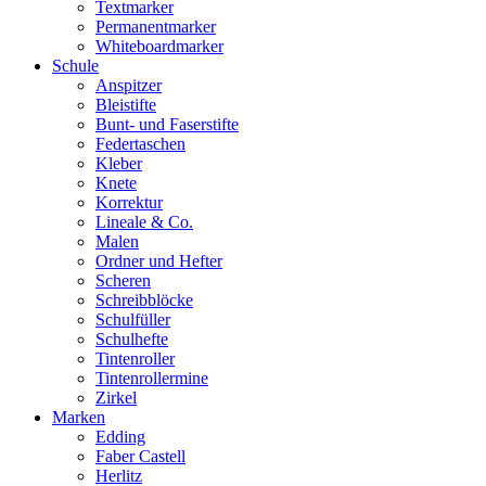
Textmarker
Permanentmarker
Whiteboardmarker
Schule
Anspitzer
Bleistifte
Bunt- und Faserstifte
Federtaschen
Kleber
Knete
Korrektur
Lineale & Co.
Malen
Ordner und Hefter
Scheren
Schreibblöcke
Schulfüller
Schulhefte
Tintenroller
Tintenrollermine
Zirkel
Marken
Edding
Faber Castell
Herlitz