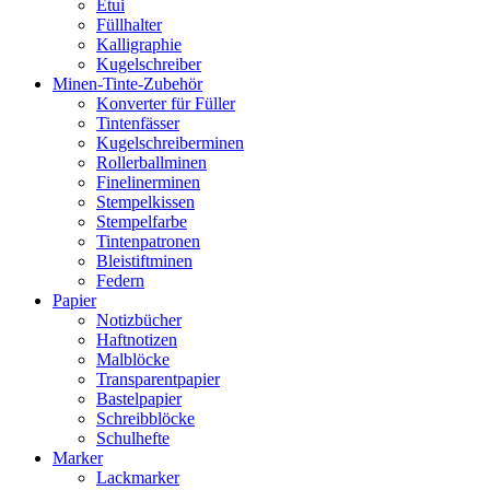
Etui
Füllhalter
Kalligraphie
Kugelschreiber
Minen-Tinte-Zubehör
Konverter für Füller
Tintenfässer
Kugelschreiberminen
Rollerballminen
Finelinerminen
Stempelkissen
Stempelfarbe
Tintenpatronen
Bleistiftminen
Federn
Papier
Notizbücher
Haftnotizen
Malblöcke
Transparentpapier
Bastelpapier
Schreibblöcke
Schulhefte
Marker
Lackmarker