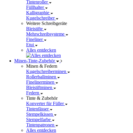
Tintenroller
Füllhalter
Kalligraphie
Kugelschreiber
Weitere Schreibgeräte
Bleistifte
Mehrschreibsysteme
Fineliner
Etui
Alles entdecken
Minen-Tinte-Zubehör
Minen & Federn
Kugelschreiberminen
Rollerballminen
Finelinerminen
Bleistiftminen
Federn
Tinte & Zubehör
Konverter für Füller
Tintenfässer
Stempelkissen
Stempelfarbe
Tintenpatronen
Alles entdecken