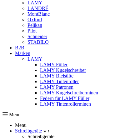
LAMY
LANDRÉ
MontBlanc
Oxford
Pelikan
Pilot
Schneider
STABILO
B2B
Marken
LAMY
LAMY Füller
LAMY Kugelschreiber
LAMY Bleistifte
LAMY Tintenroller
LAMY Patronen
LAMY Kugelschreiberminen
Federn für LAMY Füller
LAMY Tintenrollerminen
Menu
Menu
Schreibgeräte
Schreibgeräte