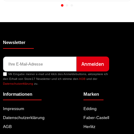
Newsletter
Anmelden
Mit Eingabe meiner e-mail und klick des Anmeldebuttons, aktzeptiere ich
den Erhalt von Store17 Newsletter und ich stimme den
AGB
und der
Datenschutzerklärung
zu.
Informationen
Marken
Impressum
Edding
Datenschutzerklärung
Faber-Castell
AGB
Herlitz