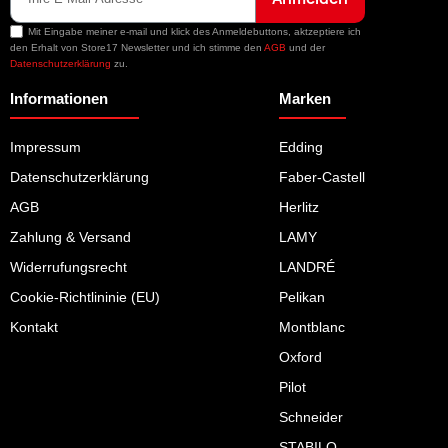
Mit Eingabe meiner e-mail und klick des Anmeldebuttons, aktzeptiere ich
den Erhalt von Store17 Newsletter und ich stimme den
AGB
und der
Datenschutzerklärung
zu.
Informationen
Marken
Impressum
Edding
Datenschutzerklärung
Faber-Castell
AGB
Herlitz
Zahlung & Versand
LAMY
Widerrufungsrecht
LANDRÉ
Cookie-Richtlininie (EU)
Pelikan
Kontakt
Montblanc
Oxford
Pilot
Schneider
STABILO