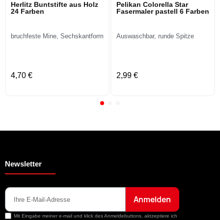
Herlitz Buntstifte aus Holz
Pelikan Colorella Star
24 Farben
Fasermaler pastell 6 Farben
bruchfeste Mine, Sechskantform
Auswaschbar, runde Spitze
4,70 €
2,99 €
Newsletter
Anmelden
Mit Eingabe meiner e-mail und klick des Anmeldebuttons, aktzeptiere ich