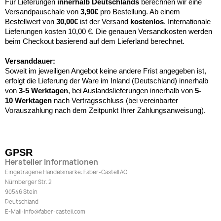
Für Lieferungen
innerhalb Deutschlands
berechnen wir eine
Versandpauschale von
3,90€
pro Bestellung. Ab einem
Bestellwert von
30,00€
ist der Versand
kostenlos
. Internationale
Lieferungen kosten 10,00 €. Die genauen Versandkosten werden
beim Checkout basierend auf dem Lieferland berechnet.
Versanddauer:
Soweit im jeweiligen Angebot keine andere Frist angegeben ist,
erfolgt die Lieferung der Ware im Inland (Deutschland) innerhalb
von
3-5 Werktagen
, bei Auslandslieferungen innerhalb von
5-
10
Werktagen
nach Vertragsschluss (bei vereinbarter
Vorauszahlung nach dem Zeitpunkt Ihrer Zahlungsanweisung).
GPSR
Hersteller Informationen
Eingetragene Handelsmarke: Faber-Castell AG
Nürnberger Str. 2
90546 Stein
Deutschland
E-Mail: info@faber-castell.com