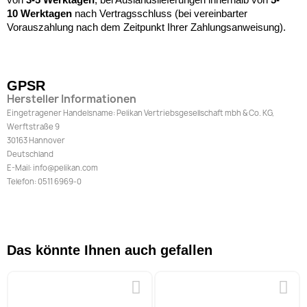
10
Werktagen
nach Vertragsschluss (bei vereinbarter
Vorauszahlung nach dem Zeitpunkt Ihrer Zahlungsanweisung).
GPSR
Hersteller Informationen
Eingetragener Handelsname: Pelikan Vertriebsgesellschaft mbh & Co. KG,
Werftstraße 9
30163 Hannover
Deutschland
E-Mail: info@pelikan.com
Telefon: 0511 6969-0
Das könnte Ihnen auch gefallen