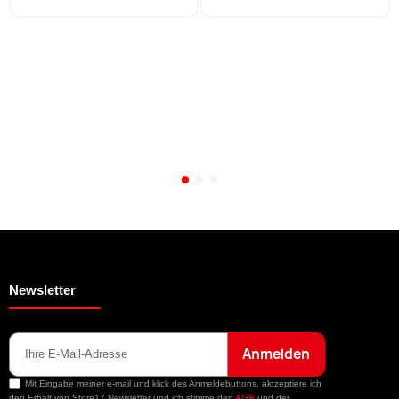
Newsletter
Anmelden
Mit Eingabe meiner e-mail und klick des Anmeldebuttons, aktzeptiere ich
den Erhalt von Store17 Newsletter und ich stimme den
AGB
und der