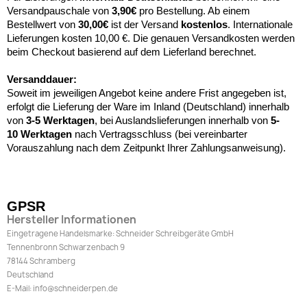
Versandpauschale von
3,90€
pro Bestellung. Ab einem
Bestellwert von
30,00€
ist der Versand
kostenlos
. Internationale
Lieferungen kosten 10,00 €. Die genauen Versandkosten werden
beim Checkout basierend auf dem Lieferland berechnet.
Versanddauer:
Soweit im jeweiligen Angebot keine andere Frist angegeben ist,
erfolgt die Lieferung der Ware im Inland (Deutschland) innerhalb
von
3-5 Werktagen
, bei Auslandslieferungen innerhalb von
5-
10
Werktagen
nach Vertragsschluss (bei vereinbarter
Vorauszahlung nach dem Zeitpunkt Ihrer Zahlungsanweisung).
GPSR
Hersteller Informationen
Eingetragene Handelsmarke: Schneider Schreibgeräte GmbH
Tennenbronn Schwarzenbach 9
78144 Schramberg
Deutschland
E-Mail: info@schneiderpen.de