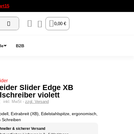
art15
0,00 €
le
B2B
eider Slider Edge XB
schreiber violett
€
inkl. MwSt
zzgl. Versand
ell, Extrabreit (XB), Edelstahlspitze, ergonomisch,
s Schreiben
hneller & sicherer Versand