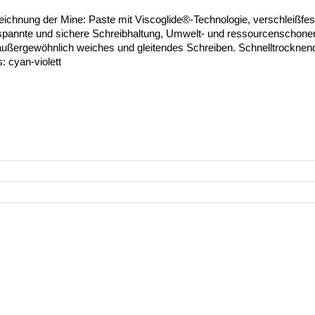
chnung der Mine: Paste mit Viscoglide®-Technologie, verschleißfeste
entspannte und sichere Schreibhaltung, Umwelt- und ressourcenscho
ür außergewöhnlich weiches und gleitendes Schreiben. Schnelltrockne
 cyan-violett