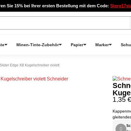
en Sie 15% bei Ihrer ersten Bestellung mit dem Code:
Store17st
te
Minen-Tinte-Zubehör
Papier
Marker
Schu
Slider Edge XB Kugelschreiber violett
Schn
Kugel
1,35 
Kappenmod
gleitende
Sc