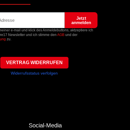
Jetzt
anmelden
einer e-mail und klick des Anmeldebuttons, aktzeptiere ich
ore17 Newsletter und ich stimme den
AGB
und der
rung
zu.
VERTRAG WIDERRUFEN
Widerrufsstatus verfolgen
Social-Media