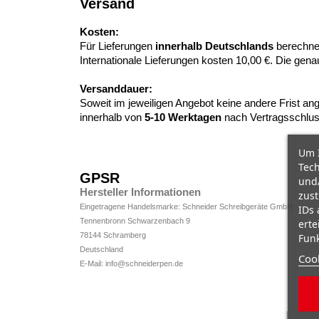
Versand
Kosten:
Für Lieferungen
innerhalb Deutschlands
berechne
Internationale Lieferungen kosten 10,00 €. Die ge
Versanddauer:
Soweit im jeweiligen Angebot keine andere Frist ang
innerhalb von
5-10
Werktagen
nach Vertragsschlus
Um I
Tech
GPSR
und/
Hersteller Informationen
zust
Eingetragene Handelsmarke: Schneider Schreibgeräte GmbH
IDs 
Tennenbronn Schwarzenbach 9
erte
78144 Schramberg
Funk
Deutschland
Cook
E-Mail: info@schneiderpen.de