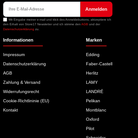
Anmelden
Mit Eingabe meiner e-mail und klick des Anmeldebuttons, aktzeptiere ich
den Erhalt von Store17 Newsletter und ich stimme den
AGB
und der
Datenschutzerklärung
zu.
Informationen
Marken
Impressum
Edding
Datenschutzerklärung
Faber-Castell
AGB
Herlitz
Zahlung & Versand
LAMY
Widerrufungsrecht
LANDRÉ
Cookie-Richtlininie (EU)
Pelikan
Kontakt
Montblanc
Oxford
Pilot
Schneider