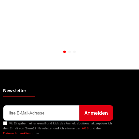
Newsletter
Anmelden
Mit Eingabe meiner e-mail und klick des Anmeldebuttons, aktzeptiere ich
den Erhalt von Store17 Newsletter und ich stimme den
AGB
und der
Datenschutzerklärung
zu.