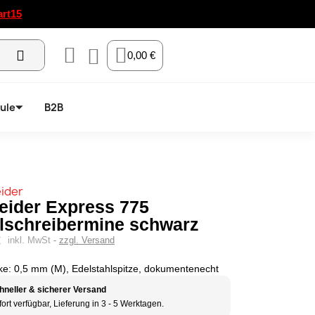
art15
0,00 €
ule
B2B
eider Express 775
lschreibermine schwarz
€
inkl. MwSt
zzgl. Versand
rke: 0,5 mm (M), Edelstahlspitze, dokumentenecht
hneller & sicherer Versand
ort verfügbar, Lieferung in 3 - 5 Werktagen.