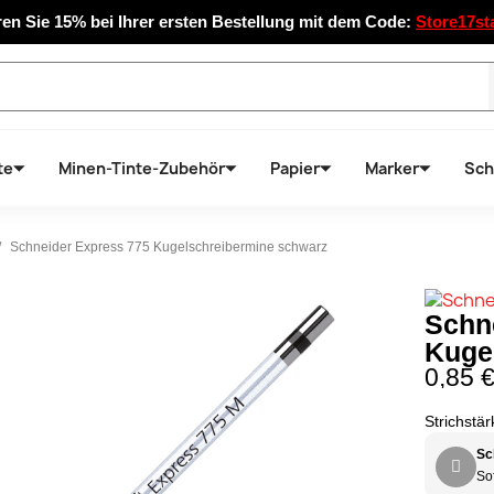
en Sie 15% bei Ihrer ersten Bestellung mit dem Code:
Store17st
te
Minen-Tinte-Zubehör
Papier
Marker
Sch
Schneider Express 775 Kugelschreibermine schwarz
Schn
Kuge
0,85 
Strichstä
Sc
Sof