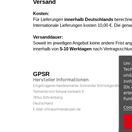
Versand
Kosten:
Für Lieferungen
innerhalb Deutschlands
berechne
Internationale Lieferungen kosten 10,00 €. Die ge
Versanddauer:
Soweit im jeweiligen Angebot keine andere Frist ang
innerhalb von
5-10
Werktagen
nach Vertragsschlus
Um I
Tech
GPSR
und/
Hersteller Informationen
zust
Eingetragene Handelsmarke: Schneider Schreibgeräte GmbH
IDs 
Tennenbronn Schwarzenbach 9
erte
78144 Schramberg
Funk
Deutschland
Cook
E-Mail: info@schneiderpen.de