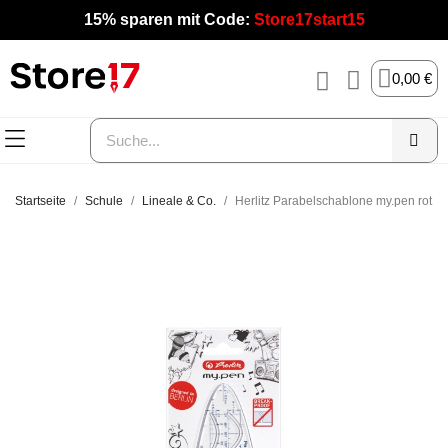
15% sparen mit Code:
Store17start15
0,00 €
Startseite
Schule
Lineale & Co.
Herlitz Parabelschablone my.pen rot