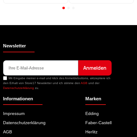
Newsletter
Anmelden
Mit Eingabe meiner e-mail und klick des Anmeldebuttons, aktzeptiere ich
den Erhalt von Store17 Newsletter und ich stimme den
AGB
und der
Datenschutzerklärung
zu.
Informationen
Marken
Impressum
Edding
Datenschutzerklärung
Faber-Castell
AGB
Herlitz