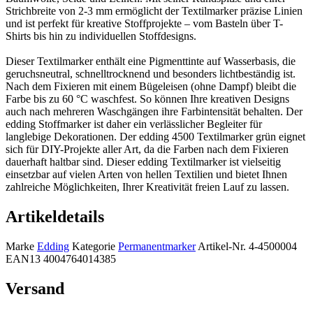
Strichbreite von 2-3 mm ermöglicht der Textilmarker präzise Linien
und ist perfekt für kreative Stoffprojekte – vom Basteln über T-
Shirts bis hin zu individuellen Stoffdesigns.
Dieser Textilmarker enthält eine Pigmenttinte auf Wasserbasis, die
geruchsneutral, schnelltrocknend und besonders lichtbeständig ist.
Nach dem Fixieren mit einem Bügeleisen (ohne Dampf) bleibt die
Farbe bis zu 60 °C waschfest. So können Ihre kreativen Designs
auch nach mehreren Waschgängen ihre Farbintensität behalten. Der
edding Stoffmarker ist daher ein verlässlicher Begleiter für
langlebige Dekorationen. Der edding 4500 Textilmarker grün eignet
sich für DIY-Projekte aller Art, da die Farben nach dem Fixieren
dauerhaft haltbar sind. Dieser edding Textilmarker ist vielseitig
einsetzbar auf vielen Arten von hellen Textilien und bietet Ihnen
zahlreiche Möglichkeiten, Ihrer Kreativität freien Lauf zu lassen.
Artikeldetails
Marke
Edding
Kategorie
Permanentmarker
Artikel-Nr.
4-4500004
EAN13
4004764014385
Versand