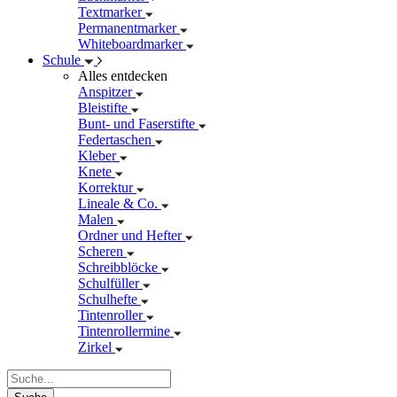
Textmarker
Permanentmarker
Whiteboardmarker
Schule
Alles entdecken
Anspitzer
Bleistifte
Bunt- und Faserstifte
Federtaschen
Kleber
Knete
Korrektur
Lineale & Co.
Malen
Ordner und Hefter
Scheren
Schreibblöcke
Schulfüller
Schulhefte
Tintenroller
Tintenrollermine
Zirkel