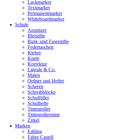
Lackmarker
Textmarker
Permanentmarker
Whiteboardmarker
Schule
Anspitzer
Bleistifte
Bunt- und Faserstifte
Federtaschen
Kleber
Knete
Korrektur
Lineale & Co.
Malen
Ordner und Hefter
Scheren
Schreibblöcke
Schulfüller
Schulhefte
Tintenroller
Tintenrollermine
Zirkel
Marken
Edding
Faber Castell