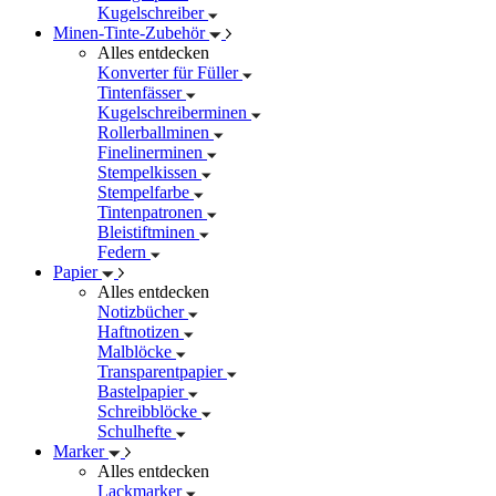
Kugelschreiber
Minen-Tinte-Zubehör
Alles entdecken
Konverter für Füller
Tintenfässer
Kugelschreiberminen
Rollerballminen
Finelinerminen
Stempelkissen
Stempelfarbe
Tintenpatronen
Bleistiftminen
Federn
Papier
Alles entdecken
Notizbücher
Haftnotizen
Malblöcke
Transparentpapier
Bastelpapier
Schreibblöcke
Schulhefte
Marker
Alles entdecken
Lackmarker