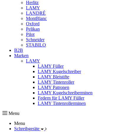
Herlitz
LAMY
LANDRÉ
MontBlanc
Oxford
Pelikan
Pilot
Schneider
STABILO
B2B
Marken
LAMY
LAMY Füller
LAMY Kugelschreiber
LAMY Bleistifte
LAMY Tintenroller
LAMY Patronen
LAMY Kugelschreiberminen
Federn für LAMY Füller
LAMY Tintenrollerminen
Menu
Menu
Schreibgeräte