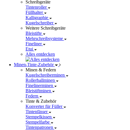
Schreibgeräte
Tintenroller
Füllhalter
Kalligraphie
Kugelschreiber
Weitere Schreibgeräte
Bleistifte
Mehrschreibsysteme
Fineliner
Etui
Alles entdecken
Minen-Tinte-Zubehör
Minen & Federn
Kugelschreiberminen
Rollerballminen
Finelinerminen
Bleistiftminen
Federn
Tinte & Zubehör
Konverter für Füller
Tintenfässer
Stempelkissen
Stempelfarbe
Tintenpatronen