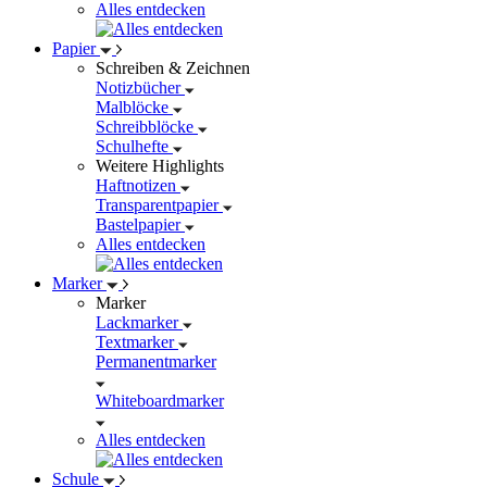
Alles entdecken
Papier
Schreiben & Zeichnen
Notizbücher
Malblöcke
Schreibblöcke
Schulhefte
Weitere Highlights
Haftnotizen
Transparentpapier
Bastelpapier
Alles entdecken
Marker
Marker
Lackmarker
Textmarker
Permanentmarker
Whiteboardmarker
Alles entdecken
Schule