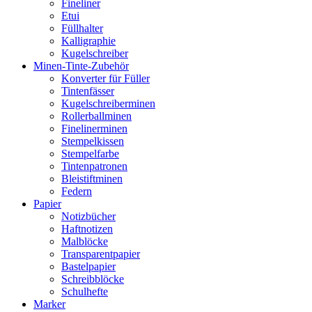
Fineliner
Etui
Füllhalter
Kalligraphie
Kugelschreiber
Minen-Tinte-Zubehör
Konverter für Füller
Tintenfässer
Kugelschreiberminen
Rollerballminen
Finelinerminen
Stempelkissen
Stempelfarbe
Tintenpatronen
Bleistiftminen
Federn
Papier
Notizbücher
Haftnotizen
Malblöcke
Transparentpapier
Bastelpapier
Schreibblöcke
Schulhefte
Marker