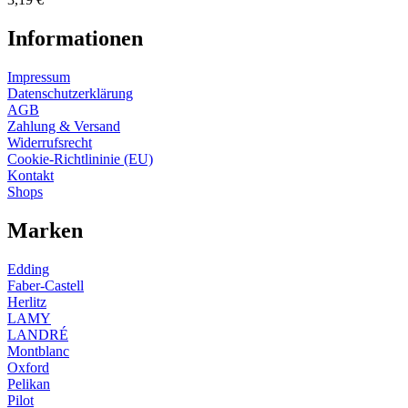
Informationen
Impressum
Datenschutzerklärung
AGB
Zahlung & Versand
Widerrufsrecht
Cookie-Richtlininie (EU)
Kontakt
Shops
Marken
Edding
Faber-Castell
Herlitz
LAMY
LANDRÉ
Montblanc
Oxford
Pelikan
Pilot