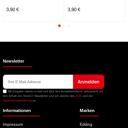
3,90 €
3,90 €
Newsletter
Anmelden
Mit Eingabe meiner e-mail und klick des Anmeldebuttons, aktzeptiere ich
den Erhalt von Store17 Newsletter und ich stimme den
AGB
und der
Datenschutzerklärung
zu.
Informationen
Marken
Impressum
Edding