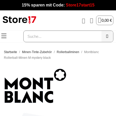
15% sparen mit Code:
Store17start15
0,00 €
Startseite
Minen-Tinte-Zubehör
Rollerballminen
Montblanc
Rollerball-Minen M mystery black