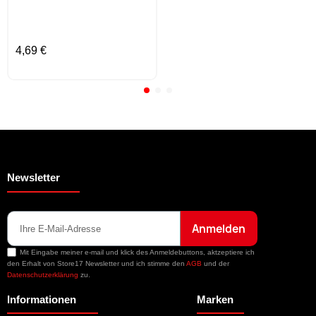
4,69 €
Newsletter
Anmelden
Mit Eingabe meiner e-mail und klick des Anmeldebuttons, aktzeptiere ich
den Erhalt von Store17 Newsletter und ich stimme den
AGB
und der
Datenschutzerklärung
zu.
Informationen
Marken