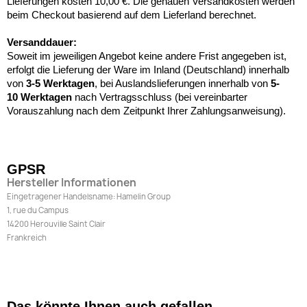
Lieferungen kosten 10,00 €. Die genauen Versandkosten werden
beim Checkout basierend auf dem Lieferland berechnet.
Versanddauer:
Soweit im jeweiligen Angebot keine andere Frist angegeben ist,
erfolgt die Lieferung der Ware im Inland (Deutschland) innerhalb
von
3-5 Werktagen
, bei Auslandslieferungen innerhalb von
5-
10
Werktagen
nach Vertragsschluss (bei vereinbarter
Vorauszahlung nach dem Zeitpunkt Ihrer Zahlungsanweisung).
GPSR
Hersteller Informationen
Eingetragener Handelsname: Hamelin Group
1, rue du Campus
14200 Herouville Saint Clair
Frankreich
Das könnte Ihnen auch gefallen