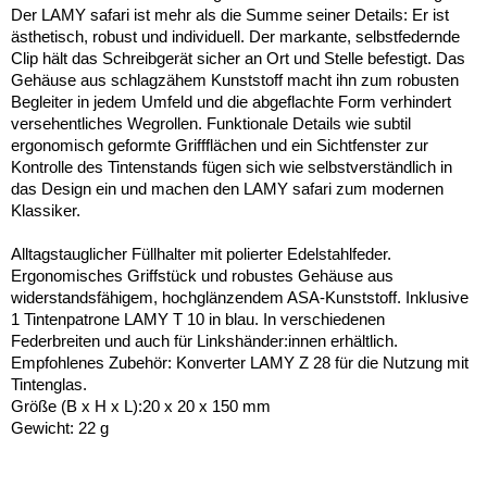
Der LAMY safari ist mehr als die Summe seiner Details: Er ist
ästhetisch, robust und individuell. Der markante, selbstfedernde
Clip hält das Schreibgerät sicher an Ort und Stelle befestigt. Das
Gehäuse aus schlagzähem Kunststoff macht ihn zum robusten
Begleiter in jedem Umfeld und die abgeflachte Form verhindert
versehentliches Wegrollen. Funktionale Details wie subtil
ergonomisch geformte Griffflächen und ein Sichtfenster zur
Kontrolle des Tintenstands fügen sich wie selbstverständlich in
das Design ein und machen den LAMY safari zum modernen
Klassiker.
Alltagstauglicher Füllhalter mit polierter Edelstahlfeder.
Ergonomisches Griffstück und robustes Gehäuse aus
widerstandsfähigem, hochglänzendem ASA-Kunststoff. Inklusive
1 Tintenpatrone LAMY T 10 in blau. In verschiedenen
Federbreiten und auch für Linkshänder:innen erhältlich.
Empfohlenes Zubehör: Konverter LAMY Z 28 für die Nutzung mit
Tintenglas.
Größe (B x H x L):20 x 20 x 150 mm
Gewicht: 22 g