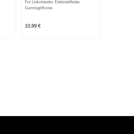
Für Linkshänder, Edelstahlfeder,
Gummigriffzone
10,99 €
Herlitz Fül
Für Rechtshän
Gummigriffzo
10,99 €