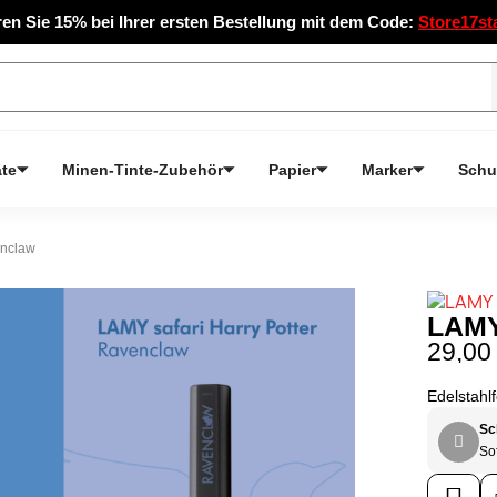
en Sie 15% bei Ihrer ersten Bestellung mit dem Code:
Store17st
te
Minen-Tinte-Zubehör
Papier
Marker
Schu
enclaw
LAMY 
29,00
Edelstahl
Sc
Sof