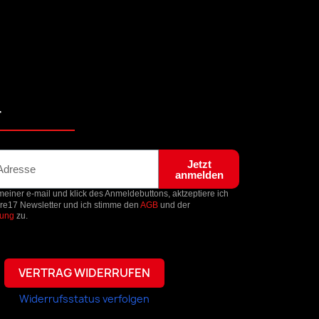
r
Jetzt
anmelden
einer e-mail und klick des Anmeldebuttons, aktzeptiere ich
ore17 Newsletter und ich stimme den
AGB
und der
rung
zu.
VERTRAG WIDERRUFEN
Widerrufsstatus verfolgen