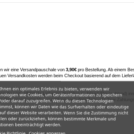
n wir eine Versandpauschale von
3,90€
pro Bestellung. Ab einem Bes
nauen Versandkosten werden beim Checkout basierend auf dem Lieferl
hnen ein optimales Erlebnis zu bieten, verwenden wir
egeben ist, erfolgt die Lieferung der Ware im Inland (Deutschland) in
nologien wie Cookies, um Geräteinformationen zu speichern
s (bei vereinbarter Vorauszahlung nach dem Zeitpunkt Ihrer Zahlung
oder darauf zuzugreifen. Wenn du diesen Technologien
immst, können wir Daten wie das Surfverhalten oder eindeutige
auf dieser Website verarbeiten. Wenn Sie die Zustimmung nicht
ilen oder zurückziehen, können bestimmte Merkmale und
tionen beeinträchtigt werden.
ie Richtlinie
Cookies anpassen