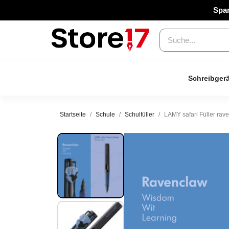
Spar
Schreibgerä
Startseite
Schule
Schulfüller
LAMY safari Füller rav