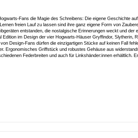
n Hogwarts-Fans die Magie des Schreibens: Die eigene Geschichte auf
Lernen freien Lauf zu lassen sind ihre ganz eigene Form von Za
eibgeräten entstanden, die nostalgische Erinnerungen weckt und der
l Edition im Design der vier Hogwarts-Häuser Gryffindor, Slytherin, 
on Design-Fans dürfen die einzigartigen Stücke auf keinen Fall fehl
ahlfeder. Ergonomisches Griffstück und robustes Gehäuse aus widerst
rschiedenen Federbreiten und auch für Linkshänder:innen erhältlich.