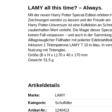
LAMY all this time? – Always.
Mit der neuen Harry Potter Special Edition erlebe
Zeichnungen werden zu lassen und der Freude am 
Harry Potter-Universum ist eine Kollektion an Schr
zauberhaften Wert verleiht. Die Magie dieser Specia
keinen Fall verpassen – und auch in der Sammlung v
Alltagstauglicher Füllhalter mit polierter Edelst
Inklusive 1 Tintenpatrone LAMY T 10 in blau. In ve
Nutzung mit Tintenglas.
Größe (B x H x L):70 x 40 x 170 mm
Gewicht: 51.5 g
Artikeldetails
Marke
LAMY
Kategorie
Schulfüller
Artikel-Nr.
1240413