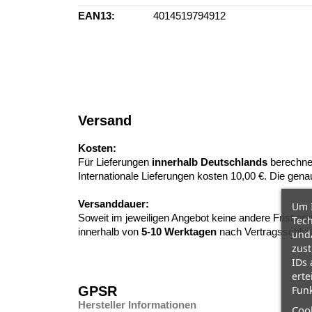
EAN13
4014519794912
Versand
Kosten:
Für Lieferungen
innerhalb Deutschlands
berechne
Internationale Lieferungen kosten 10,00 €. Die ge
Versanddauer:
Um I
Soweit im jeweiligen Angebot keine andere Frist ang
Tech
innerhalb von
5-10
Werktagen
nach Vertragsschlus
und/
zust
IDs 
erte
GPSR
Funk
Hersteller Informationen
Cook