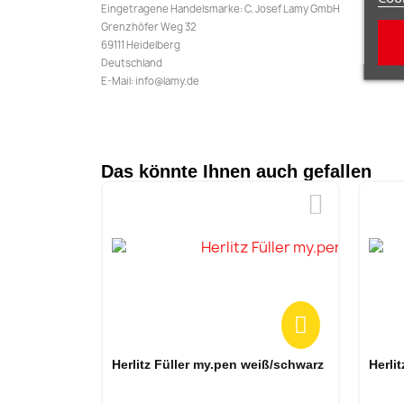
Eingetragene Handelsmarke: C. Josef Lamy GmbH
Grenzhöfer Weg 32
69111 Heidelberg
Deutschland
E-Mail: info@lamy.de
Das könnte Ihnen auch gefallen
Vorschau
Herlitz Füller my.pen weiß/schwarz
Herli