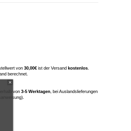
tellwert von
30,00€
ist der Versand
kostenlos
.
and berechnet.
nerhalb von
3-5 Werktagen
, bei Auslandslieferungen
sanweisung).