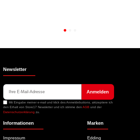
Newsletter
Anmelden
Mit Eingabe meiner e-mail und klick des Anmeldebuttons, aktzeptiere ich
den Erhalt von Store17 Newsletter und ich stimme den
AGB
und der
Datenschutzerklärung
zu.
Informationen
Marken
Impressum
Edding