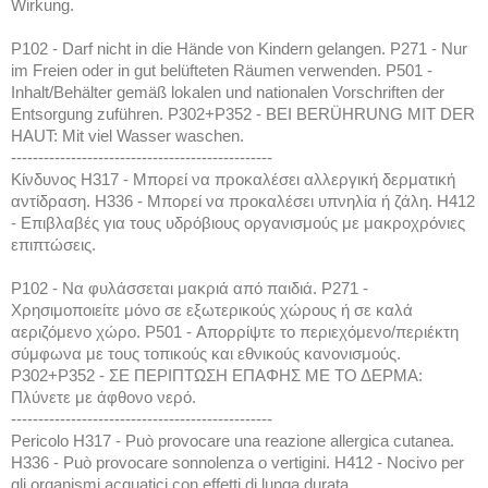
Wirkung.
P102 - Darf nicht in die Hände von Kindern gelangen. P271 - Nur
im Freien oder in gut belüfteten Räumen verwenden. P501 -
Inhalt/Behälter gemäß lokalen und nationalen Vorschriften der
Entsorgung zuführen. P302+P352 - BEI BERÜHRUNG MIT DER
HAUT: Mit viel Wasser waschen.
------------------------------------------------
Κίνδυνος H317 - Μπορεί να προκαλέσει αλλεργική δερματική
αντίδραση. H336 - Μπορεί να προκαλέσει υπνηλία ή ζάλη. H412
- Επιβλαβές για τους υδρόβιους οργανισμούς με μακροχρόνιες
επιπτώσεις.
P102 - Να φυλάσσεται μακριά από παιδιά. P271 -
Χρησιμοποιείτε μόνο σε εξωτερικούς χώρους ή σε καλά
αεριζόμενο χώρο. P501 - Απορρίψτε το περιεχόμενο/περιέκτη
σύμφωνα με τους τοπικούς και εθνικούς κανονισμούς.
P302+P352 - ΣΕ ΠΕΡΙΠΤΩΣΗ ΕΠΑΦΗΣ ΜΕ ΤΟ ΔΕΡΜΑ:
Πλύνετε με άφθονο νερό.
------------------------------------------------
Pericolo H317 - Può provocare una reazione allergica cutanea.
H336 - Può provocare sonnolenza o vertigini. H412 - Nocivo per
gli organismi acquatici con effetti di lunga durata.