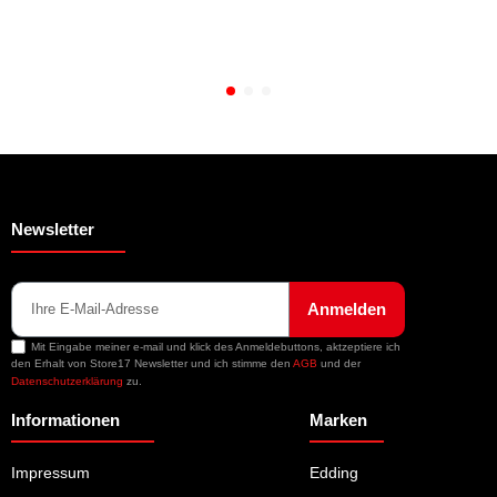
Newsletter
Anmelden
Mit Eingabe meiner e-mail und klick des Anmeldebuttons, aktzeptiere ich
den Erhalt von Store17 Newsletter und ich stimme den
AGB
und der
Datenschutzerklärung
zu.
Informationen
Marken
Impressum
Edding