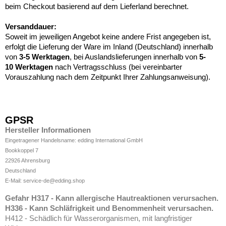
beim Checkout basierend auf dem Lieferland berechnet.
Versanddauer:
Soweit im jeweiligen Angebot keine andere Frist angegeben ist,
erfolgt die Lieferung der Ware im Inland (Deutschland) innerhalb
von
3-5 Werktagen
, bei Auslandslieferungen innerhalb von
5-
10
Werktagen
nach Vertragsschluss (bei vereinbarter
Vorauszahlung nach dem Zeitpunkt Ihrer Zahlungsanweisung).
GPSR
Hersteller Informationen
Eingetragener Handelsname: edding International GmbH
Bookkoppel 7
22926 Ahrensburg
Deutschland
E-Mail: service-de@edding.shop
Gefahr H317 - Kann allergische Hautreaktionen verursachen.
H336 - Kann Schläfrigkeit und Benommenheit verursachen.
H412 - Schädlich für Wasserorganismen, mit langfristiger