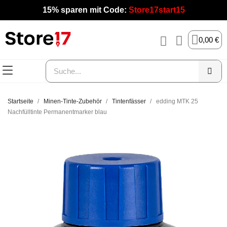
15% sparen mit Code:
Store17start15
0,00 €
Startseite
Minen-Tinte-Zubehör
Tintenfässer
edding MTK 25
Nachfülltinte Permanentmarker blau