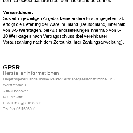
beim Checkout basierend auf dem Lieferland berechnet.
Versanddauer:
Soweit im jeweiligen Angebot keine andere Frist angegeben ist,
erfolgt die Lieferung der Ware im Inland (Deutschland) innerhalb
von
3-5 Werktagen
, bei Auslandslieferungen innerhalb von
5-
10
Werktagen
nach Vertragsschluss (bei vereinbarter
Vorauszahlung nach dem Zeitpunkt Ihrer Zahlungsanweisung).
GPSR
Hersteller Informationen
Eingetragener Handelsname: Pelikan Vertriebsgesellschaft mbh & Co. KG,
Werftstraße 9
30163 Hannover
Deutschland
E-Mail: info@pelikan.com
Telefon: 0511 6969-0