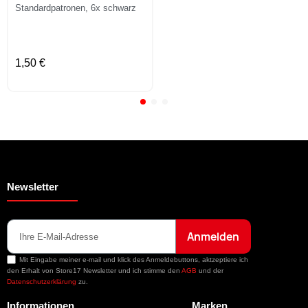
Standardpatronen, 6x schwarz
1,50 €
Newsletter
Anmelden
Mit Eingabe meiner e-mail und klick des Anmeldebuttons, aktzeptiere ich
den Erhalt von Store17 Newsletter und ich stimme den
AGB
und der
Datenschutzerklärung
zu.
Informationen
Marken