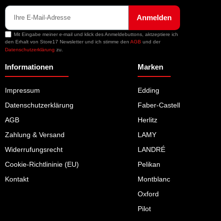
Anmelden
Mit Eingabe meiner e-mail und klick des Anmeldebuttons, aktzeptiere ich
den Erhalt von Store17 Newsletter und ich stimme den
AGB
und der
Datenschutzerklärung
zu.
Informationen
Marken
Impressum
Edding
Datenschutzerklärung
Faber-Castell
AGB
Herlitz
Zahlung & Versand
LAMY
Widerrufungsrecht
LANDRÉ
Cookie-Richtlininie (EU)
Pelikan
Kontakt
Montblanc
Oxford
Pilot