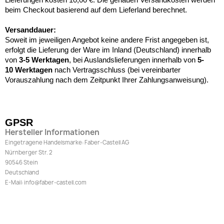
beim Checkout basierend auf dem Lieferland berechnet.
Versanddauer:
Soweit im jeweiligen Angebot keine andere Frist angegeben ist,
erfolgt die Lieferung der Ware im Inland (Deutschland) innerhalb
von
3-5 Werktagen
, bei Auslandslieferungen innerhalb von
5-
10
Werktagen
nach Vertragsschluss (bei vereinbarter
Vorauszahlung nach dem Zeitpunkt Ihrer Zahlungsanweisung).
GPSR
Hersteller Informationen
Eingetragene Handelsmarke: Faber-Castell AG
Nürnberger Str. 2
90546 Stein
Deutschland
E-Mail: info@faber-castell.com