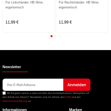
Für Linkshänder, HB Mine,
Für Rechtshänder, HB Mine,
ergonomisch
ergonomisch
11,99 €
11,99 €
Newsletter
Anmelden
Mit Eingabe meiner e-mail und klick des Anmeldebuttons, aktzeptiere ich
den Erhalt von Store17 Newsletter und ich stimme den
AGB
und der
Datenschutzerklärung
zu.
Informationen
Marken