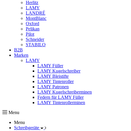
Herlitz
LAMY
LANDRÉ
MontBlanc
Oxford
Pelikan
Pilot
Schneider
STABILO
B2B
Marken
LAMY
LAMY Füller
LAMY Kugelschreiber
LAMY Bleistifte
LAMY Tintenroller
LAMY Patronen
LAMY Kugelschreiberminen
Federn für LAMY Füller
LAMY Tintenrollerminen
Menu
Menu
Schreibgeräte