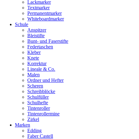
Lackmarker
Textmarker
Permanentmarker
Whiteboardmarker
Schule
Anspitzer
Bleistifte
Bunt- und Faserstifte
Federtaschen
Kleber
Knete
Korrektur
Lineale & Co.
Malen
Ordner und Hefter
Scheren
Schreibblöcke
Schulfüller
Schulhefte
Tintenroller
Tintenrollermine
Zirkel
Marken
Edding
Faber Castell