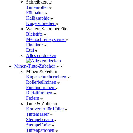
Schreibgeräte
Tintenroller
Füllhalter
Kalligraphie
Kugelschreiber
Weitere Schreibgeräte
Bleistifte
Mehrschreibsysteme
Fineliner
Etui
Alles entdecken
Minen-Tinte-Zubehör
Minen & Federn
Kugelschreiberminen
Rollerballminen
Finelinerminen
Bleistiftminen
Federn
Tinte & Zubehör
Konverter für Füller
Tintenfässer
Stempelkissen
Stempelfarbe
Tintenpatronen