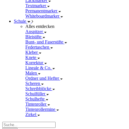
Lackmarker
Textmarker
Permanentmarker
Whiteboardmarker
Schule
Alles entdecken
Anspitzer
Bleistifte
Bunt- und Faserstifte
Federtaschen
Kleber
Knete
Korrektur
Lineale & Co.
Malen
Ordner und Hefter
Scheren
Schreibblöcke
Schulfüller
Schulhefte
Tintenroller
Tintenrollermine
Zirkel