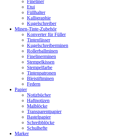
Fineliner
Etui
Füllhalter
Kalligraphie
Kugelschreiber
Minen-Tinte-Zubehör
Konverter für Füller
Tintenfässer
Kugelschreiberminen
Rollerballminen
Finelinerminen
Stempelkissen
Stempelfarbe
Tintenpatronen
Bleistiftminen
Federn
Papier
Notizbücher
Haftnotizen
Malblöcke
Transparentpapier
Bastelpapier
Schreibblöcke
Schulhefte
Marker