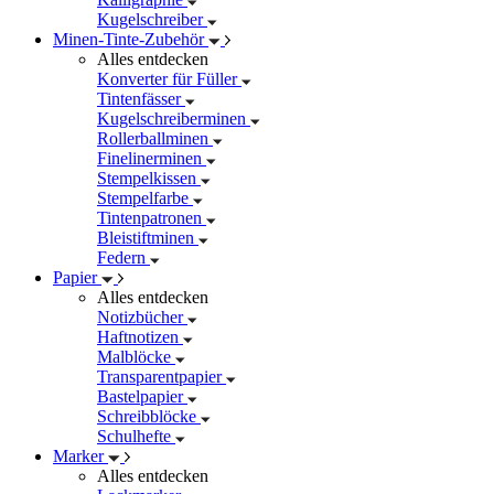
Kugelschreiber
Minen-Tinte-Zubehör
Alles entdecken
Konverter für Füller
Tintenfässer
Kugelschreiberminen
Rollerballminen
Finelinerminen
Stempelkissen
Stempelfarbe
Tintenpatronen
Bleistiftminen
Federn
Papier
Alles entdecken
Notizbücher
Haftnotizen
Malblöcke
Transparentpapier
Bastelpapier
Schreibblöcke
Schulhefte
Marker
Alles entdecken