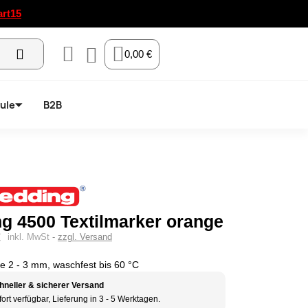
art15
0,00 €
ule
B2B
g 4500 Textilmarker orange
€
inkl. MwSt
zzgl. Versand
e 2 - 3 mm, waschfest bis 60 °C
hneller & sicherer Versand
ort verfügbar, Lieferung in 3 - 5 Werktagen.