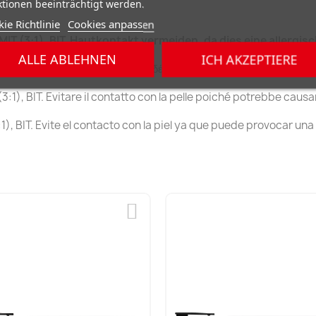
tionen beeinträchtigt werden.
ie Richtlinie
Cookies anpassen
MIT (3:1), BIT. Hautkontakt vermeiden, da dies eine allergi
ALLE ABLEHNEN
ICH AKZEPTIERE
, BIT. Αποφύγετε την επαφή με το δέρμα καθώς αυτό μπορεί να προκ
:1), BIT. Evitare il contatto con la pelle poiché potrebbe causa
), BIT. Evite el contacto con la piel ya que puede provocar una