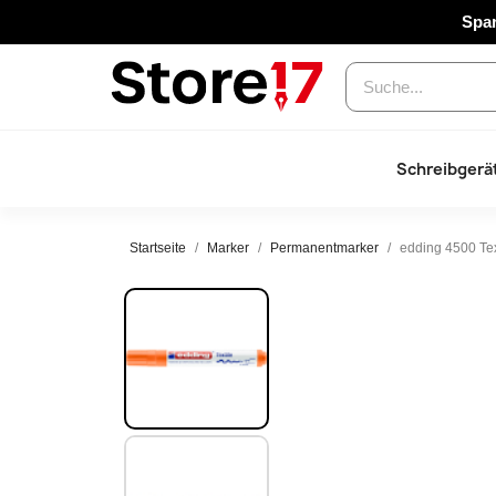
Spar
Schreibgerä
Startseite
Marker
Permanentmarker
edding 4500 Te