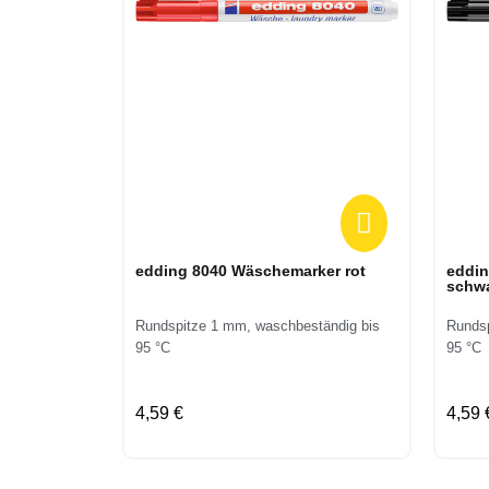
Vorschau
edding 8040 Wäschemarker rot
eddi
schw
Rundspitze 1 mm, waschbeständig bis
Rundsp
95 °C
95 °C
4,59 €
4,59 