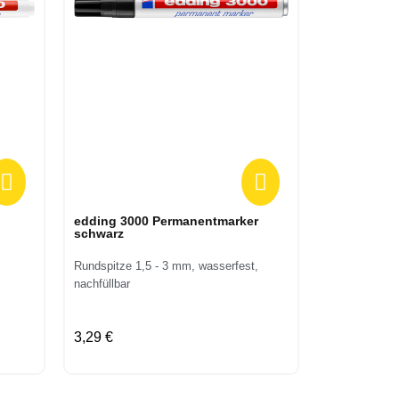
Vorschau
edding 3000 Permanentmarker
edding 140
schwarz
Folienschre
Rundspitze 1,5 - 3 mm, wasserfest,
Rundspitze 0
nachfüllbar
3,29 €
2,29 €