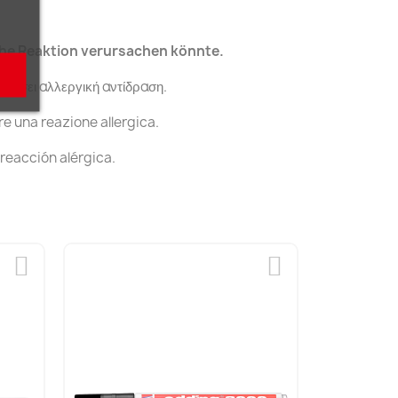
sche Reaktion verursachen könnte.
αλέσει αλλεργική αντίδραση.
re una reazione allergica.
 reacción alérgica.