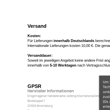
Versand
Kosten:
Für Lieferungen
innerhalb Deutschlands
berechne
Internationale Lieferungen kosten 10,00 €. Die ge
Versanddauer:
Soweit im jeweiligen Angebot keine andere Frist ang
innerhalb von
5-10
Werktagen
nach Vertragsschlus
Um I
GPSR
Tech
Hersteller Informationen
und/
Eingetragener Handelsname: edding International GmbH
zust
Bookkoppel 7
IDs 
22926 Ahrensburg
erte