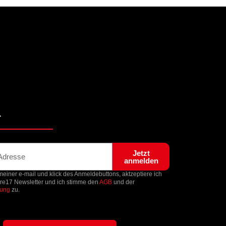
r
Jetzt
anmelden
einer e-mail und klick des Anmeldebuttons, aktzeptiere ich
ore17 Newsletter und ich stimme den
AGB
und der
rung
zu.