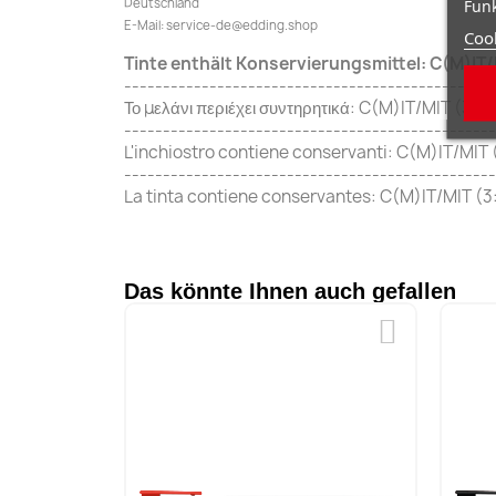
Deutschland
Funk
E-Mail: service-de@edding.shop
Cook
Tinte enthält Konservierungsmittel: C(M)IT/
------------------------------------------------
Το μελάνι περιέχει συντηρητικά: C(M)IT/MIT (3:1)
------------------------------------------------
L'inchiostro contiene conservanti: C(M)IT/MIT (3
------------------------------------------------
La tinta contiene conservantes: C(M)IT/MIT (3:1
Das könnte Ihnen auch gefallen