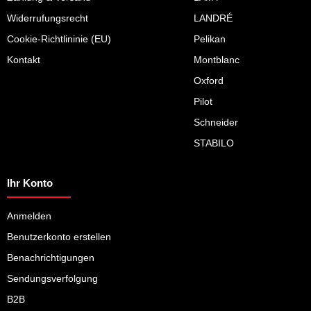
3,90 €
3,90 €
3,90 €
3,90 €
Widerrufungsrecht
LANDRÉ
Cookie-Richtlininie (EU)
Pelikan
Kontakt
Montblanc
Oxford
Pilot
Schneider
STABILO
Ihr Konto
Anmelden
Benutzerkonto erstellen
Benachrichtigungen
Sendungsverfolgung
B2B